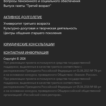
Вопросы пенсионного и социального обеспечения
Выпуск газеты "Третий возраст"
АКТИВНОЕ ДОЛГОЛЕТИЕ
Университет третьего возраста
Культурно-досуговая и творческая деятельность
Центры общения старшего поколения
ЮРИДИЧЕСКИЕ КОНСУЛЬТАЦИИ
КОНТАКТНАЯ ИНФОРМАЦИЯ
Copyright © 2026
При реализации проекта используются средства государственной
поддержки, выделенные в качестве гранта в соответствии c
распоряжением Президента Российской Федерации от 01.04.2015 № 79-рп
и на основании конкурса, проведенного Обществом «Знание» России».
При реализации проекта используются средства государственной
поддержки, выделенные в качестве гранта в соответствии c
распоряжением Президента Российской Федерации от 05.04.2016 № 68-рп
и на основании конкурса, проведенного Общероссийской общественной
организацией «Российский союз ректоров».