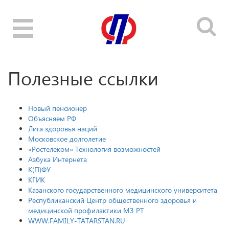
Toggle
navigation
Полезные ссылки
Новый пенсионер
Объясняем РФ
Лига здоровья наций
Московское долголетие
«Ростелеком» Технология возможностей
Азбука Интернета
К(П)ФУ
КГИК
Казанского государственного медицинского университета
Республиканский Центр общественного здоровья и
медицинской профилактики МЗ РТ
WWW.FAMILY-TATARSTAN.RU