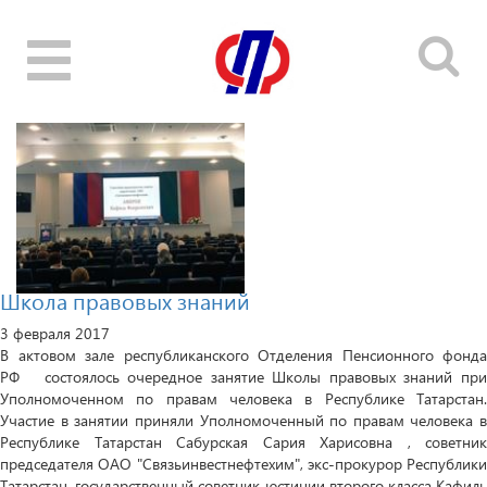
Toggle
navigation
Школа правовых знаний
3 февраля 2017
В актовом зале республиканского Отделения Пенсионного фонда
РФ состоялось очередное занятие Школы правовых знаний при
Уполномоченном по правам человека в Республике Татарстан.
Участие в занятии приняли Уполномоченный по правам человека в
Республике Татарстан Сабурская Сария Харисовна , советник
председателя ОАО "Связьинвестнефтехим", экс-прокурор Республики
Татарстан, государственный советник юстиции второго класса Кафиль