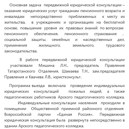
Основная задача
передвижной юридической консультации –
оказание юридических услуг гражданам пенсионного возраста и
инвалидам
непосредственно
приближенных
к месту их
жительства,
в учреждениях и организациях на бесплатной
основе,
повышение
уровня
их
правовых знаний
по вопросам
пенсионного обеспечения, пенсионного страхования
,
социальной защиты, семейных и наследственных дел,
применения жилищного, земельного, трудового
законодательства.
В работе передвижной юридической консультации
участвовали Мишина Л.Н., председатель Правления
Татарстанского Отделения, Шамаева Т.Н., зам
.п
редседателя
Правления и Квачева Л.В., юристконсульт.
Программа выезда
включала
проведение индивидуальных
юридических консультаций
пожилых людей, а также
педагогических работников Арского педагогического колледжа.
Индивидуальные консультации населения
проходили в
помещении
Общественной приемной районного отделения
Всероссийской партии «Единая Россия». Передвижная
юридическая консультация была
развернута непосредственно в
здании Арского педагогического колледжа.