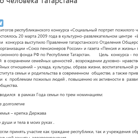
огов республиканского конкурса «Социальный портрет пожилого ч
остоялось 20 марта 2009 года в культурно-развлекательном центре 
и конкурса выступило Правление татарстанского Отделения Общер
организации «Союз пенсионеров России» и газета «Пенсия и жизнь»
сионного фонда РФ по Республике Татарстан. Цель конкурса - по
 в сохранении семейных ценностей , возрождении духовно- нравст
ных отношений – уклада, культуры, образа жизни, воспитательной р
ститута семьи и родительства в современном обществе, а также при
и к проблемам пожилых людей , повышению их активности в разви
общества.
дился в рамках Года семьи по трем номинациям:
долголетие
ья – крепка Держава
ши и тела в моих руках .
гли принять участие как граждане республики, так и учреждения об
иальной защиты, здравоохранения ,