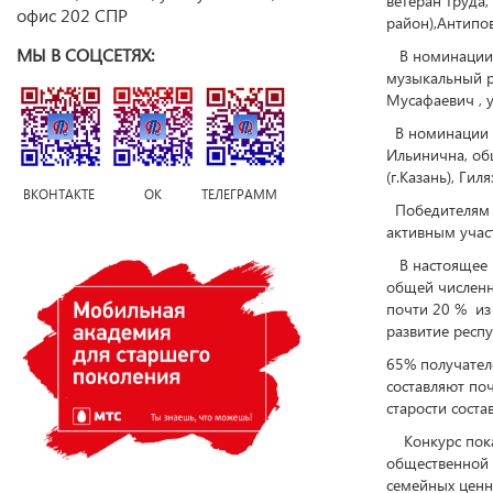
ветеран труда,
офис 202 СПР
район),Антипо
МЫ В СОЦСЕТЯХ:
В номинации «
музыкальный ру
Мусафаевич , 
В номинации «
Ильинична, общ
(г.Казань), Ги
ВКОНТАКТЕ ОК ТЕЛЕГРАММ
Победителям 
активным учас
В настоящее в
общей численно
почти 20 % из
развитие респу
65% получател
составляют по
старости соста
Конкурс показ
общественной 
семейных ценн