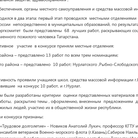
беспечения, органы местного самоуправления и средства массовой 
дился в два этапа: первый этап проводился местными отделениями
оссии непосредственно в муниципальных образований, по результат
 оргкомитет были представлены 68 лучших работ, раскрывающих со
менного пожилого человека Татарстана.
вное участие в конкурсе приняли местные отделения:
айона – представлено 13 работ по всем трем номинациям;
го района – представлено 10 работ; Нурлатского ,Рыбно-Слободского
ность проявили учащиеся школ, средства массовой информации г
вившие на конкурс 10 работ, и г.Нурлат.
 были разработаны критерии оценки представленных материалов 
аботы, раскрытию темы , оформлению, внесенным предложениям 
илых людей, участию их в общественной жизни республики.
 конкурса признаны:
Трудовое долголетие» - Новиков Анатолий Лукич, профессор КГТУ и
ансамбля ветеранов Военно-морского флота (г.Казань),Сабиров Наиль