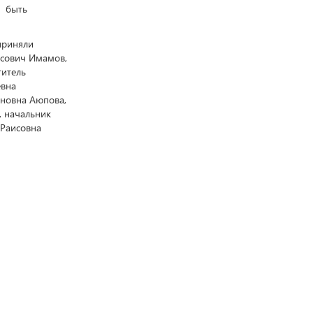
, быть
приняли
исович Имамов,
титель
евна
яновна Аюпова,
, начальник
 Раисовна