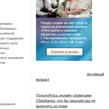
еловека
«Империал».
оссийской
 при поддержке
казать роль
венных
оли,
влечь внимание
тии
Активный
возраст
Пользуйтесь онлайн-сервисами
Сбербанка, что бы лишний раз не
разования,
выходить из дома