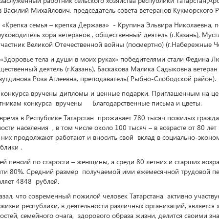
 заслуженный работник сельского хозяйства республики Татарстан(Ар
в Василий Михайлович, председатель совета ветеранов Кукморского 
Крепка семья – крепка Держава» - Крупина Эльвира Николаевна, пе
ководитель хора ветеранов , общественный деятель (г.Казань), Мус
участник Великой Отечественной войны (посмертно) (г.Набережные Ч
Здоровье тела и души в моих руках» победителями стали Федина 
ественный деятель (г.Казань), Баскакова Малика Садыковна ветеран
лязутдинова Роза Аглеевна, преподаватель( Рыбно-Слободской район).
конкурса вручены дипломы и ценные подарки. Приглашенным на 
тникам конкурса вручены Благодарственные письма и цветы.
ремя в Республике Татарстан проживает 780 тысяч пожилых гражда
сти населения , в том числе около 100 тысяч – в возрасте от 80 лет 
 них продолжают работают и вносить свой вклад в социально-эконо
блики .
ей пенсий по старости – женщины, а среди 80 летних и старших воз
чти 80%. Средний размер получаемой ими ежемесячной трудовой п
вляет 4848 рублей.
ал, что современный пожилой человек Татарстана активно участвуе
жизни республики, в деятельности различных организаций, является
остей, семейного очага, здорового образа жизни, делится своими зн