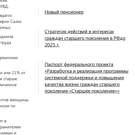
ский
РУВД.
Новый пенсионер
дагог,
тафин Салих
елны).
Стратегия действий в интересах
Людмила
граждан старшего поколения в РФдо
 труда
2025 г.
церемонию
Паспорт федерального проекта
«Разработка и реализация программы
н или 21% от
системной поддержки и повышения
и старше,
качества жизни граждан старшего
мическое
поколения «Старшее поколение»»
растов женщины
енсии по
т в
 хранителем
аниями и