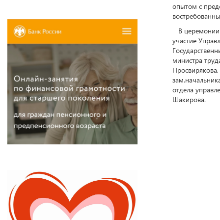
опытом с пред
востребованны
В церемонии п
участие Управ
Государственн
министра труд
Просвирякова,
зам.начальник
отдела управл
Шакирова.