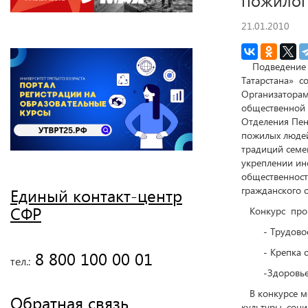
21.01.2010
Подведение ит
Татарстана» с
Организаторам
общественной 
Отделения Пен
пожилых людей
традиций семей
укреплении ин
общественност
гражданского 
Единый контакт-центр
СФР
Конкурс прово
- Трудовое 
- Крепка сем
 8 800 100 00 01
тел.:
-Здоровье ду
В конкурсе мо
Обратная связь
культуры, соц