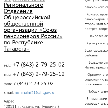
Регионального
пенсионного о
Отделения
Конкурс прово
Общероссийской
пенсионеров Р
общественной
второй этап в
организации «Союз
портрет совре
пенсионеров России»
Наиболее акти
по Республике
Кукморского р
Татарстан
Зеленодольско
районов.
Большую актив
 +7 (843) 2-79-25-02
тел.:
Челны, предста
 +7 (843) 2-79-25-12
тел.:
Оргкомитетом
содержанию р
7 (843) 2-79-25-02
факс.:
положения пож
Победителями
Email:
mishinaln@16.sfr.gov.ru
В номинации «
Адрес
руководитель 
420111, г. Казань, ул. Пушкина 8,