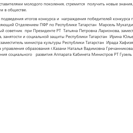
ставителями молодого поколения, стремится получить новые знания
м в обществе.
одведения итогов конкурса и награждения победителей конкурса 
ляющий Отделением ПФР по Республике Татарстан Марсель Мукатд
ый советник при Президенте РТ Татьяна Петровна Ларионова, замес
а, занятости и социальной защиты Республики Татарстан Ирина Юль
 заместитель министра культуры Республики Татарстан Ирада Хафиз
а управления образования г.Казани Наталья Вадимовна Гречанникова
ения социального развития Аппарата Кабинета Министров РТ Гузель