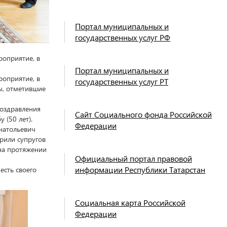
Портал муниципальных и
государственных услуг РФ
роприятие, в
Портал муниципальных и
роприятие, в
государственных услуг РТ
ры, отметившие
поздравления
Сайт Социального фонда Российской
 (50 лет).
Федерации
натольевич
рили супругов
на протяжении
Официальный портал правовой
информации Республики Татарстан
есть своего
Социальная карта Российской
Федерации