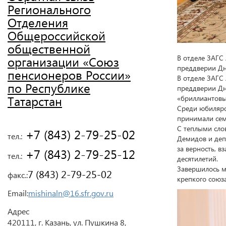
Регионального
Отделения
Общероссийской
общественной
В отделе ЗАГС
организации «Союз
преддверии Дня
пенсионеров России»
В отделе ЗАГС
по Республике
преддверии Дня
Татарстан
«бриллиантовы
Среди юбиляро
принимали семь
С теплыми сло
 +7 (843) 2-79-25-02
тел.:
Демидов и деп
за верность, 
 +7 (843) 2-79-25-12
тел.:
десятилетий.
Завершилось м
7 (843) 2-79-25-02
факс.:
крепкого союза
Email:
mishinaln@16.sfr.gov.ru
Адрес
420111, г. Казань, ул. Пушкина 8,