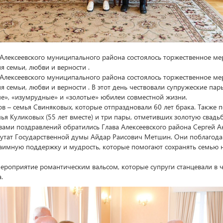
 Алексеевского муниципального района состоялось торжественное ме
 семьи, любви и верности .
 Алексеевского муниципального района состоялось торжественное ме
 семьи, любви и верности . В этот день чествовали супружеские па
е», «изумрудные» и «золотые» юбилеи совместной жизни.
в – семья Свиняковых, которые отпраздновали 60 лет брака. Также 
я Куликовых (55 лет вместе) и три пары, отметивших золотую свадьбу
вами поздравлений обратились Глава Алексеевского района Сергей А
утат Государственной думы Айдар Раисович Метшин. Они поблагода
взаимную поддержку и мудрость, которые помогают сохранять семью 
ероприятие романтическим вальсом, которые супруги станцевали в ч
.