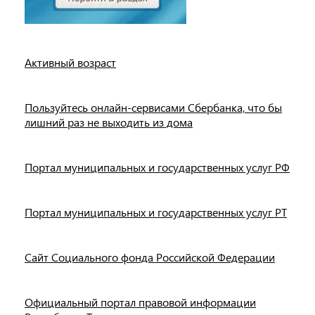
Активный возраст
Пользуйтесь онлайн-сервисами Сбербанка, что бы
лишний раз не выходить из дома
Портал муниципальных и государственных услуг РФ
Портал муниципальных и государственных услуг РТ
Сайт Социального фонда Российской Федерации
Официальный портал правовой информации