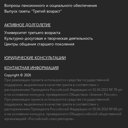
Вопросы пенсионного и социального обеспечения
Выпуск газеты "Третий возраст"
АКТИВНОЕ ДОЛГОЛЕТИЕ
Университет третьего возраста
Культурно-досуговая и творческая деятельность
Центры общения старшего поколения
ЮРИДИЧЕСКИЕ КОНСУЛЬТАЦИИ
КОНТАКТНАЯ ИНФОРМАЦИЯ
Copyright © 2026
При реализации проекта используются средства государственной
поддержки, выделенные в качестве гранта в соответствии c
распоряжением Президента Российской Федерации от 01.04.2015 № 79-рп
и на основании конкурса, проведенного Обществом «Знание» России».
При реализации проекта используются средства государственной
поддержки, выделенные в качестве гранта в соответствии c
распоряжением Президента Российской Федерации от 05.04.2016 № 68-рп
и на основании конкурса, проведенного Общероссийской общественной
организацией «Российский союз ректоров».