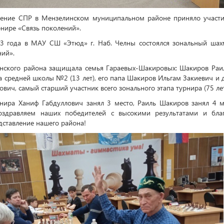
ление СПР в Мензелинском муниципальном районе приняло участи
нире «Связь поколений».
23 года в МАУ СШ «Этюд» г. Наб. Челны состоялся зональный шах
ний».
нского района защищала семья Гараевых-Шакировых: Шакиров Раи
са средней школы №2 (13 лет), его папа Шакиров Ильгам Закиевич и 
вич, самый старший участник всего зонального этапа турнира (75 лет
нира Ханиф Габдуллович занял 3 место, Раиль Шакиров занял 4 
Поздравляем наших победителей с высокими результатами и бла
дставление нашего района!