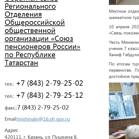
Регионального
Местное отде
Отделения
шахматном тур
Общероссийской
10 апреля 20
общественной
«Связь поколе
организации «Союз
Честь Мензели
пенсионеров России»
ученик 7 клас
по Республике
Ханиф Габдулло
Татарстан
По итогам тур
первенстве. 
достойное пре
 +7 (843) 2-79-25-02
тел.:
 +7 (843) 2-79-25-12
тел.:
7 (843) 2-79-25-02
факс.:
Email:
mishinaln@16.sfr.gov.ru
Адрес
420111, г. Казань, ул. Пушкина 8,