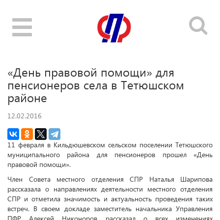
Toggle
navigation
«День правовой помощи» для
пенсионеров села в Тетюшском
районе
12.02.2016
11 февраля в Кильдюшевском сельском поселении Тетюшского
муниципального района для пенсионеров прошел
«
День
правовой помощи».
Член Совета местного отделения СПР Наталья Шарипова
рассказала о направлениях деятельности местного отделения
СПР и отметила значимость и актуальность проведения таких
встреч. В своем докладе заместитель начальника Управления
ПФР Алексей Никоноров рассказал о всех изменениях