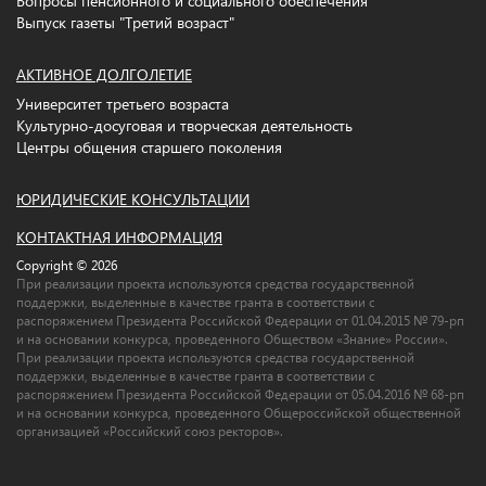
Вопросы пенсионного и социального обеспечения
Выпуск газеты "Третий возраст"
АКТИВНОЕ ДОЛГОЛЕТИЕ
Университет третьего возраста
Культурно-досуговая и творческая деятельность
Центры общения старшего поколения
ЮРИДИЧЕСКИЕ КОНСУЛЬТАЦИИ
КОНТАКТНАЯ ИНФОРМАЦИЯ
Copyright © 2026
При реализации проекта используются средства государственной
поддержки, выделенные в качестве гранта в соответствии c
распоряжением Президента Российской Федерации от 01.04.2015 № 79-рп
и на основании конкурса, проведенного Обществом «Знание» России».
При реализации проекта используются средства государственной
поддержки, выделенные в качестве гранта в соответствии c
распоряжением Президента Российской Федерации от 05.04.2016 № 68-рп
и на основании конкурса, проведенного Общероссийской общественной
организацией «Российский союз ректоров».