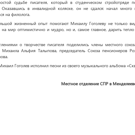
ростой судьбе писателя, который в студенческом стройотряде п
 Оказавшись в инвалидной коляске, он не сдался: начал много 
ся на филолога.
ольшой жизненный опыт помогают Михаилу Гоголеву не только ви
ь на мир оптимистично и мудро, но и, самое главное, дарить тепло
лениями о творчестве писателя поделились члены местного союз
а Михаила Альфия Талыпова, председатель Союза пенсионеров Роз
ова.
Михаил Гоголев исполнил песни из своего музыкального альбома
«
Ск
Местное отделение СПР в Менделеев