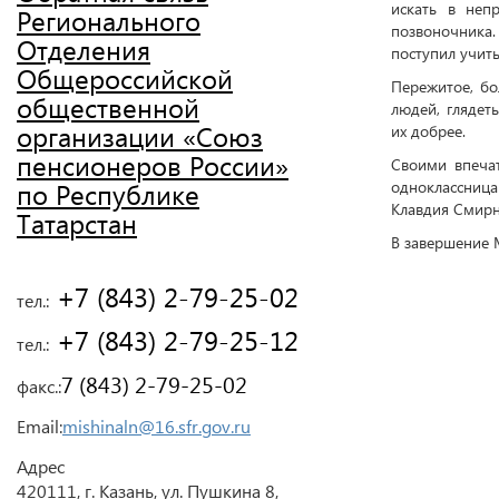
искать в неп
Регионального
позвоночника.
Отделения
поступил учить
Общероссийской
Пережитое, б
общественной
людей, глядет
организации «Союз
их добрее.
пенсионеров России»
Своими впечат
по Республике
одноклассниц
Клавдия Смирн
Татарстан
В завершение 
 +7 (843) 2-79-25-02
тел.:
 +7 (843) 2-79-25-12
тел.:
7 (843) 2-79-25-02
факс.:
Email:
mishinaln@16.sfr.gov.ru
Адрес
420111, г. Казань, ул. Пушкина 8,